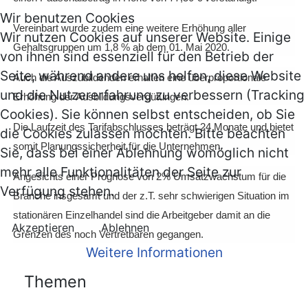
Wir benutzen Cookies
Vereinbart wurde zudem eine weitere Erhöhung aller
Wir nutzen Cookies auf unserer Website. Einige
Gehaltsgruppen um 1,8 % ab dem 01. Mai 2020.
von ihnen sind essenziell für den Betrieb der
Seite, während andere uns helfen, diese Website
Auch die Auszubildenden erhalten eine überproportionale
und die Nutzererfahrung zu verbessern (Tracking
Erhöhung der Ausbildungsvergütungen.
Cookies). Sie können selbst entscheiden, ob Sie
Die Laufzeit des Tarifabschlusses beträgt 24 Monate und bietet
die Cookies zulassen möchten. Bitte beachten
somit Planungssicherheit für die Unternehmen.
Sie, dass bei einer Ablehnung womöglich nicht
mehr alle Funktionalitäten der Seite zur
Angesichts einer Prognose von 2% Umsatzwachstum für die
Verfügung stehen.
Branche insgesamt und der z.T. sehr schwierigen Situation im
stationären Einzelhandel sind die Arbeitgeber damit an die
Akzeptieren
Ablehnen
Grenzen des noch Vertretbaren gegangen.
Weitere Informationen
Themen