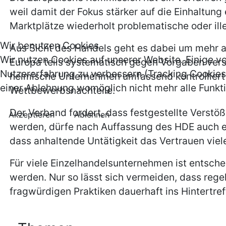
weil damit der Fokus stärker auf die Einhaltun
Marktplätze wiederholt problematische oder il
Wir benutzen Cookies
Aus Sicht des Handels geht es dabei um mehr als 
Wir nutzen Cookies auf unserer Website. Einige vo
Europa teils systematisch gegen Vorgaben ver
Nutzererfahrung zu verbessern (Tracking Cookies)
heimische Unternehmen umfassend kontrolliert
einer Ablehnung womöglich nicht mehr alle Funkti
Wettbewerbsnachteile.
Der Verband fordert, dass festgestellte Verst
Akzeptieren
Ablehnen
werden, dürfe nach Auffassung des HDE auch ein
dass anhaltende Untätigkeit das Vertrauen vie
Für viele Einzelhandelsunternehmen ist entsche
werden. Nur so lässt sich vermeiden, dass reg
fragwürdigen Praktiken dauerhaft ins Hintertref