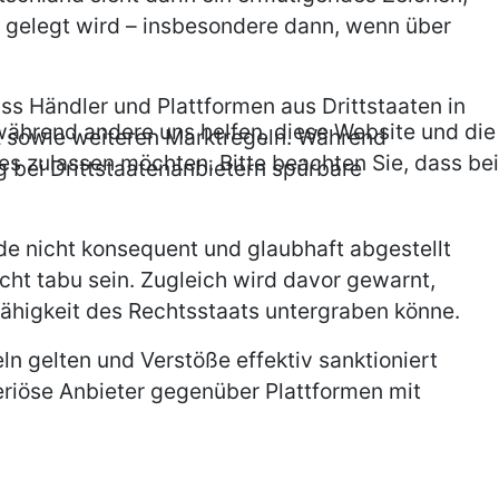
n gelegt wird – insbesondere dann, wenn über
ass Händler und Plattformen aus Drittstaaten in
, während andere uns helfen, diese Website und die
z sowie weiteren Marktregeln. Während
es zulassen möchten. Bitte beachten Sie, dass bei
 bei Drittstaatenanbietern spürbare
e nicht konsequent und glaubhaft abgestellt
cht tabu sein. Zugleich wird davor gewarnt,
fähigkeit des Rechtsstaats untergraben könne.
n gelten und Verstöße effektiv sanktioniert
eriöse Anbieter gegenüber Plattformen mit