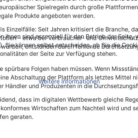
g europäischer Spielregeln durch große Plattforme
legale Produkte angeboten werden.
Einzelfälle: Seit Jahren kritisiert die Branche, d
n ihnen sind essenziell für den Betrieb der Seite
stoßen – etwa bei Verbraucher- und Umweltschut
. Sie können selbst entscheiden, ob Sie die Cooki
 würden, entstünden durch fehlende Durchsetzung
onalitäten der Seite zur Verfügung stehen.
öße spürbare Folgen haben müssen. Wenn Missständ
e Abschaltung der Plattform als letztes Mittel ni
Weitere Informationen
ler Händler und Produzenten in die Durchsetzungs
idend, dass im digitalen Wettbewerb gleiche Regel
elkonformes Wirtschaften zum Nachteil wird und s
fen geraten.