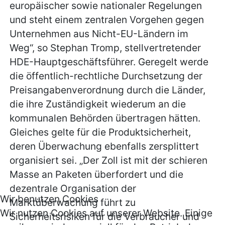
europäischer sowie nationaler Regelungen
und steht einem zentralen Vorgehen gegen
Unternehmen aus Nicht-EU-Ländern im
Weg“, so Stephan Tromp, stellvertretender
HDE-Hauptgeschäftsführer. Geregelt werde
die öffentlich-rechtliche Durchsetzung der
Preisangabenverordnung durch die Länder,
die ihre Zuständigkeit wiederum an die
kommunalen Behörden übertragen hätten.
Gleiches gelte für die Produktsicherheit,
deren Überwachung ebenfalls zersplittert
organisiert sei. „Der Zoll ist mit der schieren
Masse an Paketen überfordert und die
dezentrale Organisation der
Wir benutzen Cookies
Marktüberwachung führt zu
Wir nutzen Cookies auf unserer Website. Einige
Sicherheitsrisiken für die Verbraucher und