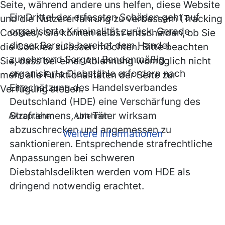
Seite, während andere uns helfen, diese Website
Ein Drittel der erfassten Schäden geht auf
und die Nutzererfahrung zu verbessern (Tracking
organisierte Kriminalität zurück. Gerade
Cookies). Sie können selbst entscheiden, ob Sie
dieser Bereich bereitet dem Handel
die Cookies zulassen möchten. Bitte beachten
zunehmend Sorgen. Bandenmäßig
Sie, dass bei einer Ablehnung womöglich nicht
organisierte Diebstähle erfordern nach
mehr alle Funktionalitäten der Seite zur
Einschätzung des Handelsverbandes
Verfügung stehen.
Deutschland (HDE) eine Verschärfung des
Strafrahmens, um Täter wirksam
Akzeptieren
Ablehnen
abzuschrecken und angemessen zu
Weitere Informationen
sanktionieren. Entsprechende strafrechtliche
Anpassungen bei schweren
Diebstahlsdelikten werden vom HDE als
dringend notwendig erachtet.