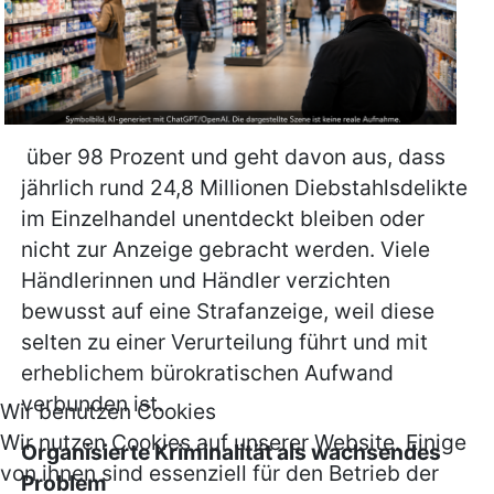
über 98 Prozent und geht davon aus, dass
jährlich rund 24,8 Millionen Diebstahlsdelikte
im Einzelhandel unentdeckt bleiben oder
nicht zur Anzeige gebracht werden. Viele
Händlerinnen und Händler verzichten
bewusst auf eine Strafanzeige, weil diese
selten zu einer Verurteilung führt und mit
erheblichem bürokratischen Aufwand
verbunden ist.
Wir benutzen Cookies
Wir nutzen Cookies auf unserer Website. Einige
Organisierte Kriminalität als wachsendes
von ihnen sind essenziell für den Betrieb der
Problem