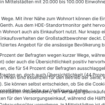
 in Mittelstädten mit 20.000 bis 100.000 Einwohn
 Wege. Mit ihrer Nähe zum Wohnort können die Ein
Genth. Aus dem HDE-Standortmonitor geht hervor,
n Wohnort auch als Einkaufsort nutzt. Nur knapp ei
inkaufsverhalten der Großstadtbewohner deckt. D
ifiziertes Angebot für die ansässige Bevölkerung b
60 Prozent der Befragten wegen kurzer Wege, währ
) oder auch die Übersichtlichkeit positiv hervorh
en, die für 54 Prozent der Befragten ausschlaggeb
fragten an, doch auch Übersichtlichkeit (44 Proz
n ihnen sind essenziell für den Betrieb der Seite
. Sie können selbst entscheiden, ob Sie die Cooki
onalitäten der Seite zur Verfügung stehen.
telstädten insbesondere, um Versorgungseinkäufe 
en für den Versorgungseinkauf, während die Hälfte
 Gebrauchsgüter vornehmen. In Mittelstädten ist d