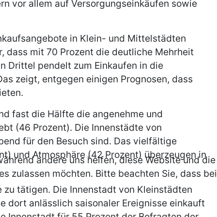
ern vor allem auf Versorgungseinkäufen sowie
kaufsangebote in Klein- und Mittelstädten
 dass mit 70 Prozent die deutliche Mehrheit
n Drittel pendelt zum Einkaufen in die
as zeigt, entgegen einigen Prognosen, dass
ieten.
end fast die Hälfte die angenehme und
ebt (46 Prozent). Die Innenstädte von
end für den Besuch sind. Das vielfältige
ent) und Atmosphäre (42 Prozent) überzeugen in
, während andere uns helfen, diese Website und die
es zulassen möchten. Bitte beachten Sie, dass bei
zu tätigen. Die Innenstadt von Kleinstädten
 dort anlässlich saisonaler Ereignisse einkauft
ie Innenstadt für 55 Prozent der Befragten der