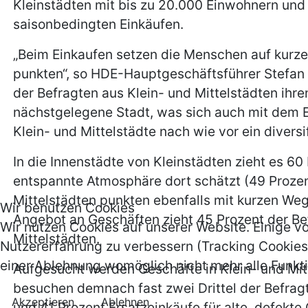
Kleinstädten mit bis zu 20.000 Einwohnern und
saisonbedingten Einkäufen.
„Beim Einkaufen setzen die Menschen auf kurze
punkten“, so HDE-Hauptgeschäftsführer Stefan 
der Befragten aus Klein- und Mittelstädten ihre
nächstgelegene Stadt, was sich auch mit dem E
Klein- und Mittelstädte nach wie vor ein divers
In die Innenstädte von Kleinstädten zieht es 
entspannte Atmosphäre dort schätzt (49 Prozent
Mittelstädten punkten ebenfalls mit kurzen Weg
Wir benutzen Cookies
Angebot an Geschäften zieht 45 Prozent der Be
Wir nutzen Cookies auf unserer Website. Einige vo
Mittelstädten.
Nutzererfahrung zu verbessern (Tracking Cookies)
einer Ablehnung womöglich nicht mehr alle Funkti
Aufgesucht werden Geschäfte in Klein- und Mit
besuchen demnach fast zwei Drittel der Befragt
Akzeptieren
Ablehnen
und 41 Prozent Ersatzeinkäufe für alte, defekte