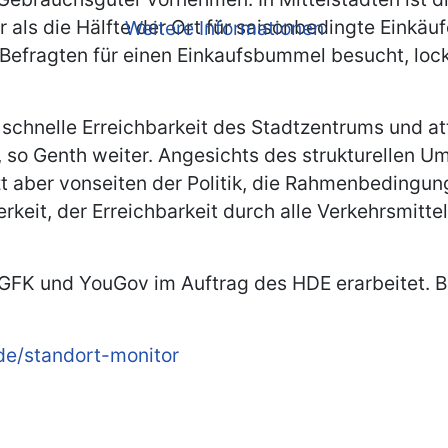
als die Hälfte der Ort für saisonbedingte Einkäuf
Weitere Informationen
r Befragten für einen Einkaufsbummel besucht, lo
 schnelle Erreichbarkeit des Stadtzentrums und a
 so Genth weiter. Angesichts des strukturellen U
 aber vonseiten der Politik, die Rahmenbedingung
erkeit, der Erreichbarkeit durch alle Verkehrsmi
FK und YouGov im Auftrag des HDE erarbeitet. B
.de/standort-monitor