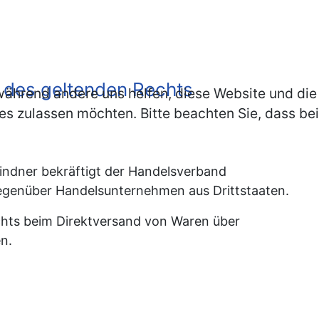
g des geltenden Rechts
, während andere uns helfen, diese Website und die
es zulassen möchten. Bitte beachten Sie, dass bei
indner bekräftigt der Handelsverband
egenüber Handelsunternehmen aus Drittstaaten.
echts beim Direktversand von Waren über
n.