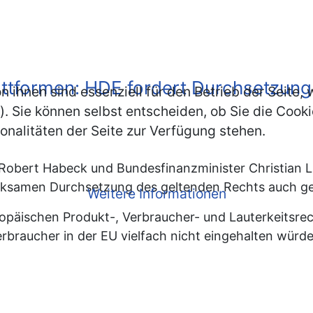
attformen: HDE fordert Durchsetzun
n ihnen sind essenziell für den Betrieb der Seite
. Sie können selbst entscheiden, ob Sie die Cooki
onalitäten der Seite zur Verfügung stehen.
Robert Habeck und Bundesfinanzminister Christian L
irksamen Durchsetzung des geltenden Rechts auch g
Weitere Informationen
uropäischen Produkt-, Verbraucher- und Lauterkeitsr
rbraucher in der EU vielfach nicht eingehalten würde