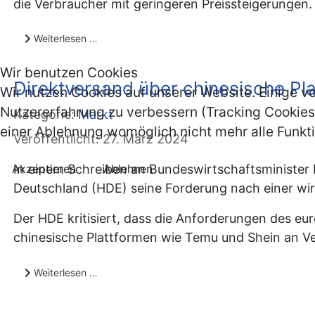
die Verbraucher mit geringeren Preissteigerungen.
Weiterlesen …
Wir benutzen Cookies
Direktversand über chinesische Pl
Wir nutzen Cookies auf unserer Website. Einige vo
Nutzererfahrung zu verbessern (Tracking Cookies)
Kategorie:
Markt
einer Ablehnung womöglich nicht mehr alle Funkti
Veröffentlicht: 27. März 2024
Akzeptieren
Ablehnen
In einem Schreiben an Bundeswirtschaftsminister 
Deutschland (HDE) seine Forderung nach einer w
Der HDE kritisiert, dass die Anforderungen des e
chinesische Plattformen wie Temu und Shein an Ve
Weiterlesen …