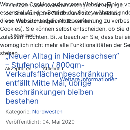
Wir nutzen Cookies auf unserer Website. Einige v
Es müssen aber weiterhin Auflagen zur Hygiene,
essenziell für den Betrieb der Seite, während and
zur Steuerung des Zutritts und zur Vermeidung
diese Website und die Nutzererfahrung zu verbes
von Warteschlangen erfüllt werden.
Cookies). Sie können selbst entscheiden, ob Sie d
Weiterlesen …
zulassen möchten. Bitte beachten Sie, dass bei e
womöglich nicht mehr alle Funktionalitäten der S
stehen.
„Neuer Alltag in Niedersachsen“
– Stufenplan / 800qm-
Akzeptieren
Ablehnen
Verkaufsflächenbeschränkung
Weitere Informationen
entfällt Mitte Mai, übrige
Beschränkungen bleiben
bestehen
Kategorie:
Nordwesten
Veröffentlicht: 04. Mai 2020