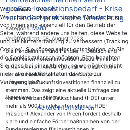
großen Investitionsbedarf - Krise
Wir benutzen Cookies
verhindert praktische Umsetzung
Wir nutzen Cookies auf unserer Website. Einige
von ihnen sind essenziell für den Betrieb der
Kategorie:
Markt
Seite, während andere uns helfen, diese Website
Veröffentlicht: 08. August 2023
und die Nutzererfahrung zu verbessern (Tracking
Cookies). Sie können selbst entscheiden, ob Sie
Die Händlerinnen und Händler in Deutschland
die Cookies zulassen möchten. Bitte beachten
sehen einen hohen Investitionsbedarf in ihren
Sie, dass bei einer Ablehnung womöglich nicht
Unternehmen. Allerdings sind viele Betriebe in
mehr alle Funktionalitäten der Seite zur
der aktuellen Krise nicht in der Lage,
Verfügung stehen.
notwendige Zukunftsinvestitionen finanziell zu
stemmen. Das zeigt eine aktuelle Umfrage des
Akzeptieren
Ablehnen
Handelsverbandes Deutschland (HDE) unter
mehr als 900 Handelsunternehmen. HDE-
Weitere Informationen
Präsident Alexander von Preen fordert deshalb
klare und einfache Fördermaßnahmen von der
Bundesregierung für Investitionen in