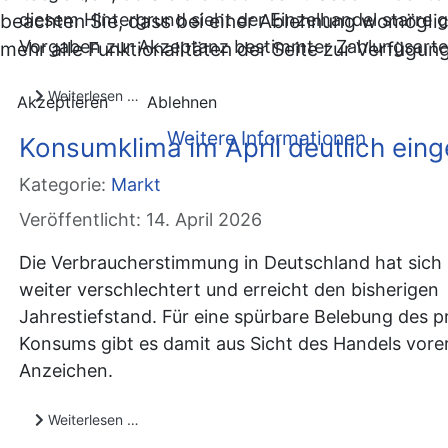
diesem Hintergrund sieht der Einzelhandel starre g
beachten Sie, dass bei einer Ablehnung womöglic
Vorgaben zur Akzeptanz bestimmter Zahlungsarten
mehr alle Funktionalitäten der Seite zur Verfügun
Weiterlesen …
Akzeptieren
Ablehnen
Weitere Informationen
Konsumklima im April deutlich eing
Kategorie:
Markt
Veröffentlicht: 14. April 2026
Die Verbraucherstimmung in Deutschland hat sich 
weiter verschlechtert und erreicht den bisherigen
Jahrestiefstand. Für eine spürbare Belebung des p
Konsums gibt es damit aus Sicht des Handels vorer
Anzeichen.
Weiterlesen …