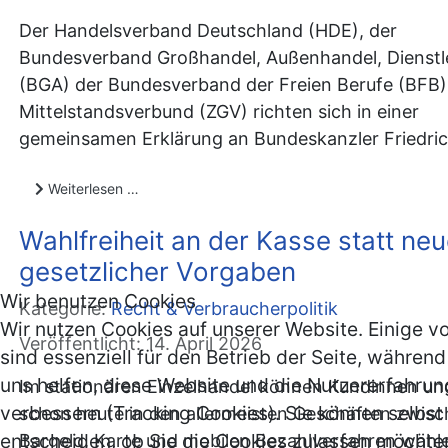
Der Handelsverband Deutschland (HDE), der
Bundesverband Großhandel, Außenhandel, Dienstl
(BGA) der Bundesverband der Freien Berufe (BFB)
Mittelstandsverbund (ZGV) richten sich in einer
gemeinsamen Erklärung an Bundeskanzler Friedri
Weiterlesen …
Wahlfreiheit an der Kasse statt neu
gesetzlicher Vorgaben
Wir benutzen Cookies
Kategorie:
Recht & Verbraucherpolitik
Wir nutzen Cookies auf unserer Website. Einige v
Veröffentlicht: 14. April 2026
sind essenziell für den Betrieb der Seite, währen
uns helfen, diese Website und die Nutzererfahrun
Im stationären Einzelhandel können Kundinnen u
verbessern (Tracking Cookies). Sie können selbst
schon heute in den allermeisten Geschäften zwis
entscheiden, ob Sie die Cookies zulassen möchten
Bargeld, Karte und mobilen Bezahlverfahren wähle